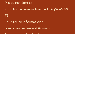
Nous contacter
Pour toute réservation :
+33 4 94 45 69
72
Pour toute information :
lesmoulinsrestaurant@gmail.com
Pour toute privatisation :
lesmoulinsevents@gmail.com
Pour la communication :
hello@earlyonline.fr
Site map
Accueil
Notre carte
Presse
Réservation
Recrutemen
t