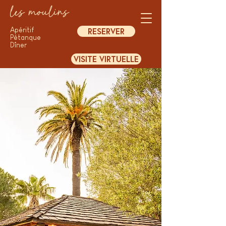
les moulins
Apéritif
RESERVER
Pétanque
​Dîner
VISITE VIRTUELLE