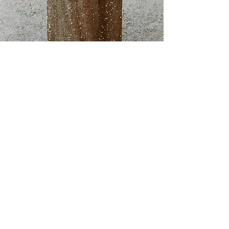
"Le lieu est simplement sublime et
respire la bonne humeur. Il est
possible de jouer à la pétanque, et
l’extérieur est très bien entretenu."
@silverinema