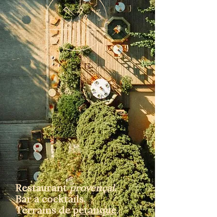
Restaurant
provençal
.
Bar à cocktails.
Terrains de
pétanque
.